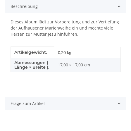
Beschreibung
Dieses Album lädt zur Vorbereitung und zur Vertiefung
der Aufhausener Marienweihe ein und möchte viele
Herzen zur Mutter Jesu hinführen.
Produkteigenschaft
Wert
Artikelgewicht:
0,20
kg
Abmessungen (
17,00 × 17,00 cm
Länge × Breite ):
Frage zum Artikel