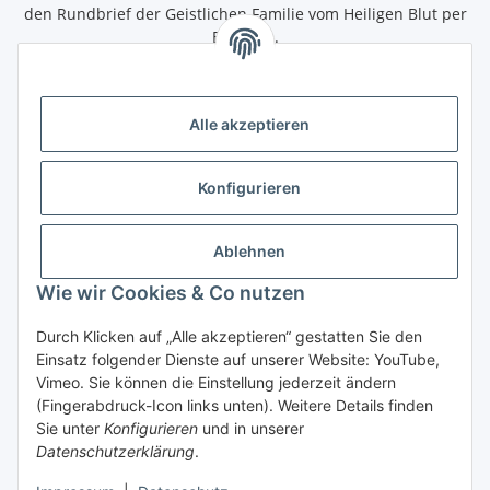
den Rundbrief der Geistlichen Familie vom Heiligen Blut per
Email zu.
Abonnieren
Alle akzeptieren
Informationen
Konfigurieren
Gesetzliche Informationen
Ablehnen
Wir bieten Ihnen folgende Zahlungsarten
Wie wir Cookies & Co nutzen
Vorkasse
Durch Klicken auf „Alle akzeptieren“ gestatten Sie den
Einsatz folgender Dienste auf unserer Website: YouTube,
Vimeo. Sie können die Einstellung jederzeit ändern
(Fingerabdruck-Icon links unten). Weitere Details finden
Vertrag widerrufen
Sie unter
Konfigurieren
und in unserer
* Alle Preise inkl. gesetzlicher USt., zzgl.
Versandkosten
und ggf.
Datenschutzerklärung
.
Nachnahmegebühren, wenn nicht anders angegeben.