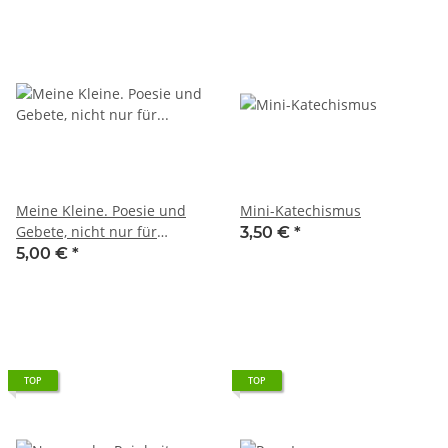
Meine Kleine. Poesie und
Mini-Katechismus
Gebete, nicht nur für
3,50 €
*
Mädchen
5,00 €
*
TOP
TOP