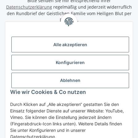
Bitte senden Sie mir entsprechend Ihrer
Datenschutzerklärung
regelmäßig und jederzeit widerruflich
den Rundbrief der Geistlichen Familie vom Heiligen Blut per
Email zu.
Abonnieren
Alle akzeptieren
Informationen
Konfigurieren
Gesetzliche Informationen
Ablehnen
Wir bieten Ihnen folgende Zahlungsarten
Wie wir Cookies & Co nutzen
Vorkasse
Durch Klicken auf „Alle akzeptieren“ gestatten Sie den
Einsatz folgender Dienste auf unserer Website: YouTube,
Vimeo. Sie können die Einstellung jederzeit ändern
(Fingerabdruck-Icon links unten). Weitere Details finden
Vertrag widerrufen
Sie unter
Konfigurieren
und in unserer
* Alle Preise inkl. gesetzlicher USt., zzgl.
Versandkosten
und ggf.
Datenschutzerklärung
.