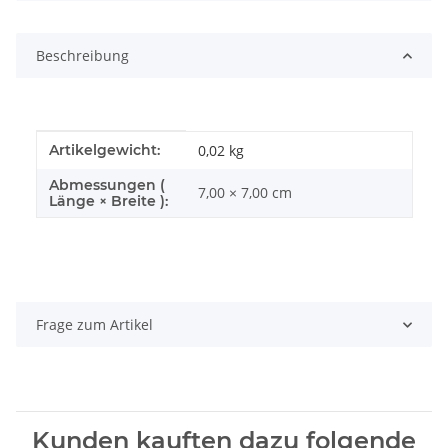
Beschreibung
Produkteigenschaft
Wert
Artikelgewicht:
0,02
kg
Abmessungen (
7,00 × 7,00 cm
Länge × Breite ):
Frage zum Artikel
Kunden kauften dazu folgende